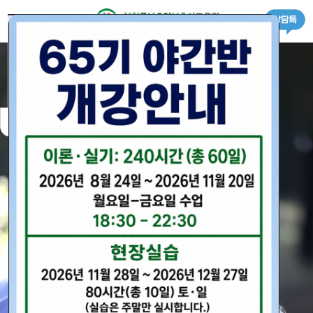
로그인
회원가입
＋ 교육원 소개
하루동안 닫기
창 닫기
· 인사말
－ 교육원 소개
＋ 수강안내
· 내부시설
· 교육일정
－ 수강안내
＋ 교육과정
· 찾아오시는길
· 수강신청서
· 일반(신규)자격증반
－ 교육과정
＋ 요양보호사 정보
· 수강료안내
· 국가자격증 소지자반
· 요양보호사 정보
－ 요양보호사 정보
＋ 구인구직
· 경력자과정
· 구인신청서
－ 구인구직
＋ 상담&커뮤니티
· 자격증 취득절차
· 구직신청서
· 공지사항
－ 상담&커뮤니티
＋ CBT 시험
· 온라인상담
· CBT 시험
－ CBT 시험