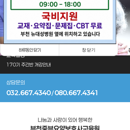
· 포토갤러리
하루동안 닫기
창 닫기
교육일정
170기 주간반 개강안내
상담문의
032.667.4340
080.667.4341
/
나눔과 사랑이 있어 행복한
부천중부요양보호사교육원