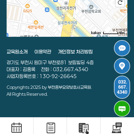
50m
로드뷰
길찾기
지도 크게 보기
교육원소개
이용약관
개인정보 처리방침
주소
경기 부천시 원미구 부천로 81 보림빌딩 4층
경기도 부천시 원미구 부천로81 보림빌딩 4층
전화
032-667-4340
대표자 : 김홍록
전화 : 032.667.4340
사업자등록번호 : 130-92-26645
Copyrights 2025 by 부천중부요양보호사교육원.
All Rights Reserved.