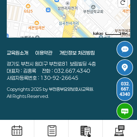
50m
로드뷰
길찾기
지도 크게 보기
교육원소개
이용약관
개인정보 처리방침
주소
경기 부천시 원미구 부천로 81 보림빌딩 4층
경기도 부천시 원미구 부천로81 보림빌딩 4층
전화
032-667-4340
대표자 : 김홍록
전화 : 032.667.4340
사업자등록번호 : 130-92-26645
Copyrights 2025 by 부천중부요양보호사교육원.
All Rights Reserved.