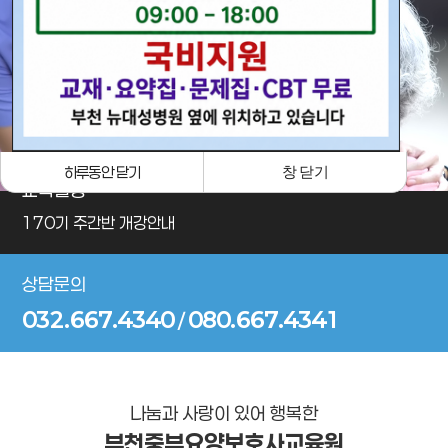
· 포토갤러리
하루동안 닫기
창 닫기
교육일정
170기 주간반 개강안내
상담문의
032.667.4340
080.667.4341
/
나눔과 사랑이 있어 행복한
부천중부요양보호사교육원