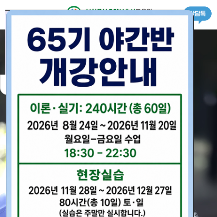
로그인
회원가입
＋ 교육원 소개
하루동안 닫기
창 닫기
· 인사말
－ 교육원 소개
＋ 수강안내
· 내부시설
· 교육일정
－ 수강안내
＋ 교육과정
· 찾아오시는길
· 수강신청서
· 일반(신규)자격증반
－ 교육과정
＋ 요양보호사 정보
· 수강료안내
· 국가자격증 소지자반
· 요양보호사 정보
－ 요양보호사 정보
＋ 구인구직
· 경력자과정
· 구인신청서
－ 구인구직
＋ 상담&커뮤니티
· 자격증 취득절차
· 구직신청서
· 공지사항
－ 상담&커뮤니티
＋ CBT 시험
· 온라인상담
· CBT 시험
－ CBT 시험